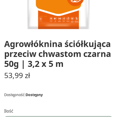
Agrowłóknina ściółkująca
przeciw chwastom czarna
50g | 3,2 x 5 m
Cena
53,99 zł
Dostępność:
Dostępny
Ilość