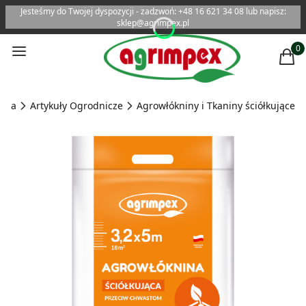
Jesteśmy do Twojej dyspozycji - zadzwoń: +48 16 621 34 08 lub napisz:
sklep@agrimpex.pl
Menu
Produ
Kosz
ówna
Artykuły Ogrodnicze
Agrowłókniny i Tkaniny ściółkujące