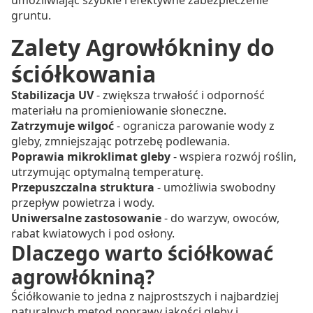
umożliwiając szybkie i efektywne zabezpieczenie
gruntu.
Zalety Agrowłókniny do
ściółkowania
Stabilizacja UV
- zwiększa trwałość i odporność
materiału na promieniowanie słoneczne.
Zatrzymuje wilgoć
- ogranicza parowanie wody z
gleby, zmniejszając potrzebę podlewania.
Poprawia mikroklimat gleby
- wspiera rozwój roślin,
utrzymując optymalną temperaturę.
Przepuszczalna struktura
- umożliwia swobodny
przepływ powietrza i wody.
Uniwersalne zastosowanie
- do warzyw, owoców,
rabat kwiatowych i pod osłony.
Dlaczego warto ściółkować
agrowłókniną?
Ściółkowanie to jedna z najprostszych i najbardziej
naturalnych metod poprawy jakości gleby i