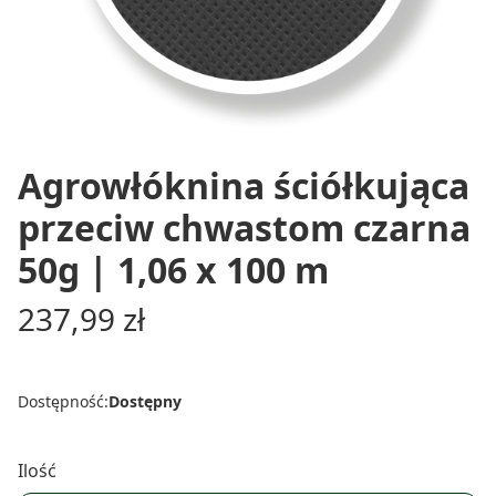
Agrowłóknina ściółkująca
przeciw chwastom czarna
50g | 1,06 x 100 m
Cena
237,99 zł
Dostępność:
Dostępny
Ilość