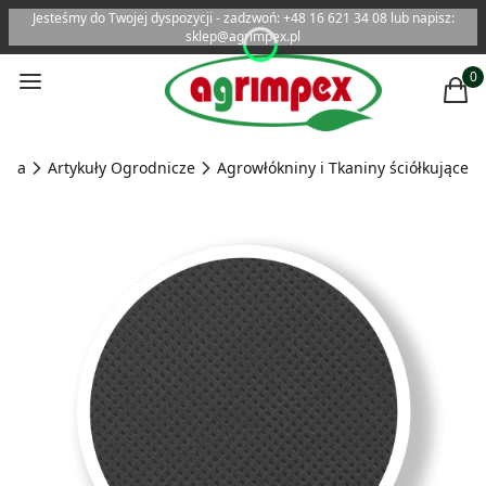
Jesteśmy do Twojej dyspozycji - zadzwoń: +48 16 621 34 08 lub napisz:
sklep@agrimpex.pl
Menu
Produ
Kosz
ówna
Artykuły Ogrodnicze
Agrowłókniny i Tkaniny ściółkujące