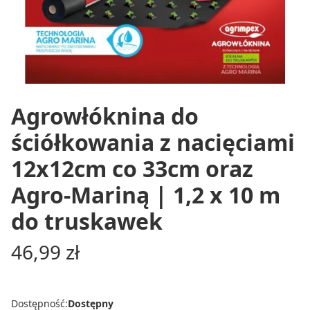
Agrowłóknina do
ściółkowania z nacięciami
12x12cm co 33cm oraz
Agro-Mariną | 1,2 x 10 m
do truskawek
Cena
46,99 zł
Dostępność:
Dostępny