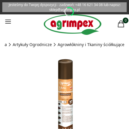
Jesteśmy do Twojej dyspozycji - zadzwoń: +48 16 621 34 08 lub napisz:
sklep@agrimpex.pl
Menu
Produ
Kosz
ówna
Artykuły Ogrodnicze
Agrowłókniny i Tkaniny ściółkujące