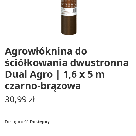
Agrowłóknina do
ściółkowania dwustronna
Dual Agro | 1,6 x 5 m
czarno-brązowa
Cena
30,99 zł
Dostępność:
Dostępny