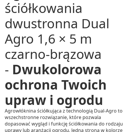
ściółkowania
dwustronna Dual
Agro 1,6 × 5 m
czarno-brązowa
-
Dwukolorowa
ochrona Twoich
upraw i ogrodu
Agrowłóknina ściółkująca z technologią Dual-Agro to
wszechstronne rozwiązanie, które pozwala
dopasować wygląd i funkcję ściółkowania do rodzaju
uprawy lub aranżacji ogrodu. Jedna strona w kolorze